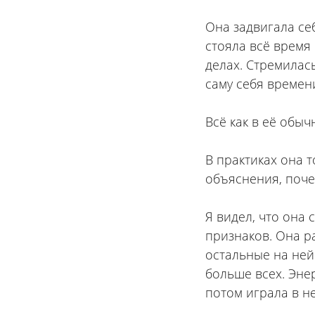
⠀
Она задвигала себ
стояла всё время 
делах. Стремилась
саму себя времени
⠀
Всё как в её обыч
⠀
В практиках она 
объяснения, почем
⠀
Я видел, что она 
признаков. Она ра
остальные на ней
больше всех. Эне
потом играла в н
⠀