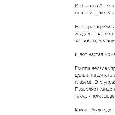
И сказать ей - «т
она сама увидела
⠀
На Перезагрузке 
увидел себя со с
запросам, желани
⠀
И вот настал моме
⠀
Группа делала уп
цель и нащупать 
глазами. Это упра
Позволяет увидеть
также - показывае
⠀
Каково было удив