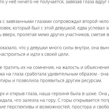
то у неё ничего не получается, завязав глаза вдруг 
а с завязанными глазами сопровождал второй чело
ловек, который был с этой девушкой, едва успевал з
 вверх, пролетая мимо других участников, сметая в
оказало, что у девушки много силы внутри, она вы
настроиться и идти к своей цели.
е тратить их на сомнения, на жалость и объяснени
зка на глаза сработала удивительным образом - она
иры и позволила проявиться другим ресурсам.
х и открыв глаза, наша героиня была в шоке. Она 
идала, что залезла на гору. С горы открывается по
е перспективы и возможностей, простора и свобод