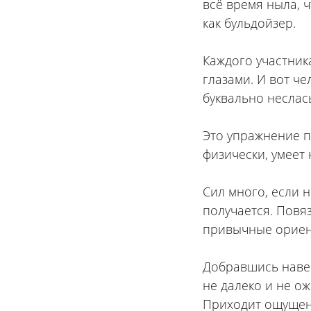
всё время ныла, ч
как бульдойзер.
⠀
Каждого участник
глазами. И вот че
буквально неслась
⠀
Это упражнение п
физически, умеет 
⠀
Сил много, если н
получается. Повя
привычные ориент
⠀
Добравшись навер
не далеко и не ож
Приходит ощущени