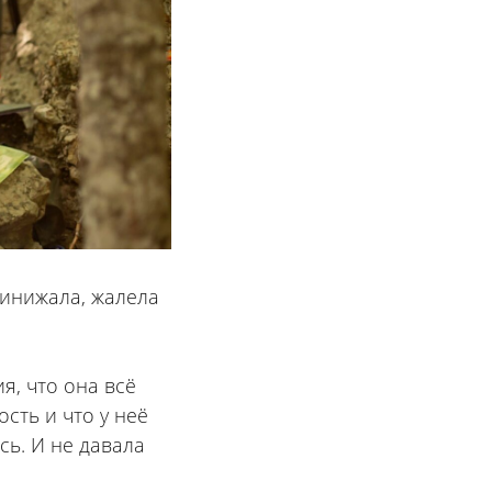
ринижала, жалела
я, что она всё
сть и что у неё
сь. И не давала