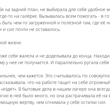
я на задний план, не выбирала для себя удобное ме
где-то на галёрке. Вызывалась всем помогать - в го
 быть чем-то загруженной и полезной там, где её н
 и сил почти не оставалось.
ной жизни.
тоже себя жалела и не доделывала до конца. Наход
у у нее не получается. И параллельно ругала себя 
сильнее, чем кажется. Это считывалось по совокупн
ссказывала, что на работе тащит на себе огромный 
 «ездят». В бытовые дела в нашем лагере она всег
ргии в ней было много, но она растрачивала её на 
емощную жертву, чем отнимала у себя остатки сил.