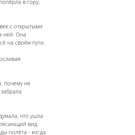
попёрла в гору,
век с открытыми
а ней. Она
сё на своём пути.
носливая
я, почему не
 забрала
думала, что ушла
трясающий вид.
ы полёта - когда