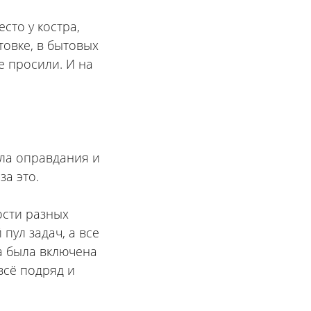
сто у костра,
товке, в бытовых
е просили. И на
ила оправдания и
за это.
ости разных
пул задач, а все
да была включена
всё подряд и