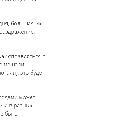
дня, бóльшая их
 раздражение,
как справляться с
не мешали
гали), это будет
 годами может
и и в разных
те быть