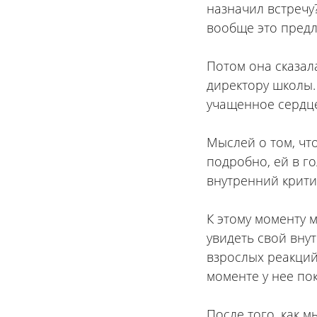
назначил встречу?
вообще это предл
⠀
Потом она сказала
директору школы.
учащенное сердце
⠀
Мыслей о том, чт
подробно, ей в го
внутренний критик
⠀
К этому моменту 
увидеть свой вну
взрослых реакций
моменте у нее пок
⠀
После того, как м