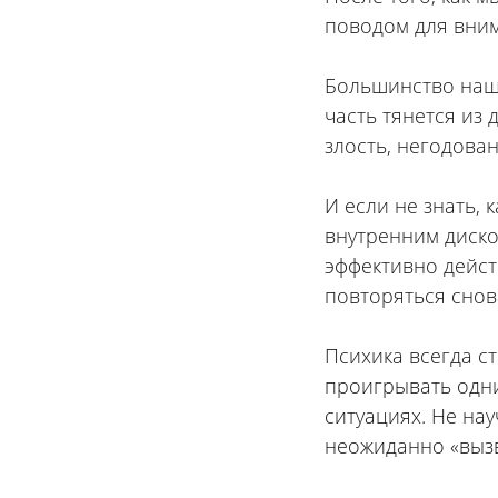
поводом для вним
⠀
Большинство наши
часть тянется из
злость, негодован
⠀
И если не знать, 
внутренним диско
эффективно действ
повторяться снов
⠀
Психика всегда с
проигрывать одни
ситуациях. Не на
неожиданно «вызв
⠀