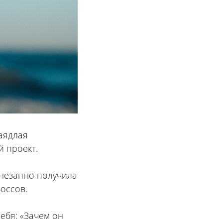
аядлая
 проект.
внезапно получила
оссов.
ебя: «Зачем он