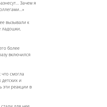
разнесут… Зачем я
коллегами…»
 ее вызывали к
е ладошки,
его более
Сразу включился
 что смогла
 детских и
ь эти реакции в
 стали для нее