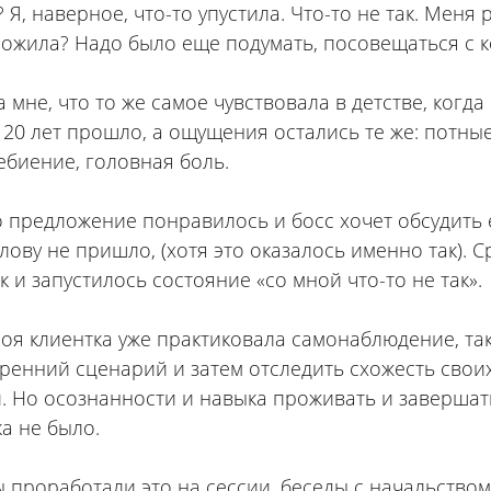
 Я, наверное, что-то упустила. Что-то не так. Меня 
ожила? Надо было еще подумать, посовещаться с 
 мне, что то же самое чувствовала в детстве, когда
 20 лет прошло, а ощущения остались те же: потны
биение, головная боль.
о предложение понравилось и босс хочет обсудить 
лову не пришло, (хотя это оказалось именно так). 
 и запустилось состояние «со мной что-то не так».
моя клиентка уже практиковала самонаблюдение, так
тренний сценарий и затем отследить схожесть своих
. Но осознанности и навыка проживать и завершат
а не было.
ы проработали это на сессии, беседы с начальством