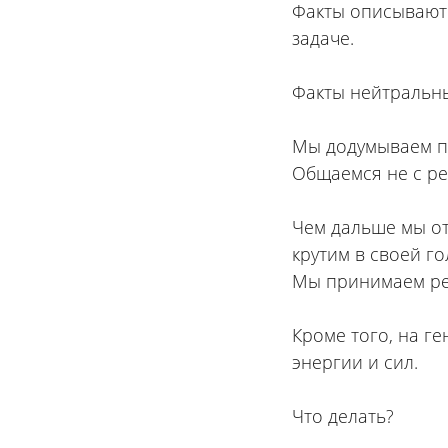
Факты описываютс
задаче.
⠀
Факты нейтральны
⠀
Мы додумываем пр
Общаемся не с р
⠀
Чем дальше мы от
крутим в своей го
Мы принимаем ре
⠀
Кроме того, на г
энергии и сил.
⠀
Что делать?
⠀