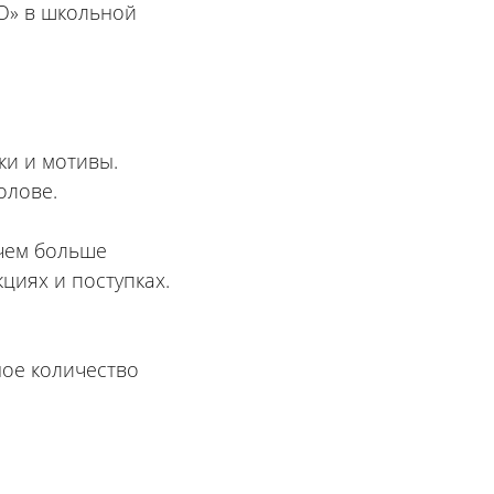
НО» в школьной
ки и мотивы.
олове.
 чем больше
циях и поступках.
ное количество