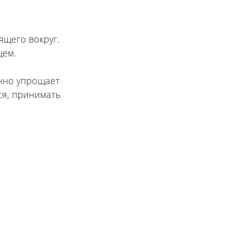
щего вокруг.
щем.
енно упрощает
ся, принимать