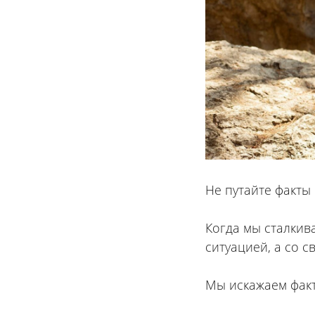
Не путайте факты
⠀
Когда мы сталкив
ситуацией, а со 
⠀
Мы искажаем факт
⠀