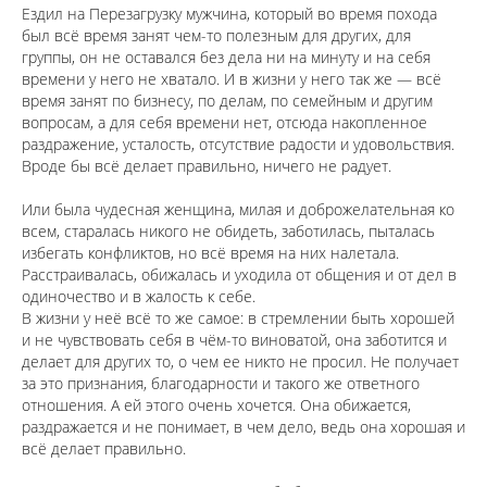
Ездил на Перезагрузку мужчина, который во время похода
был всё время занят чем-то полезным для других, для
группы, он не оставался без дела ни на минуту и на себя
времени у него не хватало. И в жизни у него так же — всё
время занят по бизнесу, по делам, по семейным и другим
вопросам, а для себя времени нет, отсюда накопленное
раздражение, усталость, отсутствие радости и удовольствия.
Вроде бы всё делает правильно, ничего не радует.
⠀
Или была чудесная женщина, милая и доброжелательная ко
всем, старалась никого не обидеть, заботилась, пыталась
избегать конфликтов, но всё время на них налетала.
Расстраивалась, обижалась и уходила от общения и от дел в
одиночество и в жалость к себе.
В жизни у неё всё то же самое: в стремлении быть хорошей
и не чувствовать себя в чём-то виноватой, она заботится и
делает для других то, о чем ее никто не просил. Не получает
за это признания, благодарности и такого же ответного
отношения. А ей этого очень хочется. Она обижается,
раздражается и не понимает, в чем дело, ведь она хорошая и
всё делает правильно.
⠀