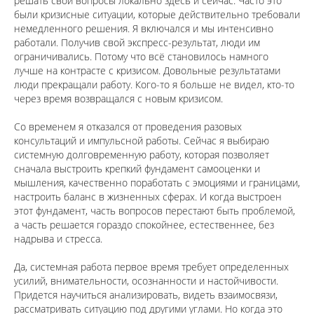
решать свои вопросы локально здесь и сейчас. Часто это
были кризисные ситуации, которые действительно требовали
немедленного решения. Я включался и мы интенсивно
работали. Получив свой экспресс-результат, люди им
ограничивались. Потому что всё становилось намного
лучше на контрасте с кризисом. Довольные результатами
люди прекращали работу. Кого-то я больше не видел, кто-то
через время возвращался с новым кризисом.
⠀
Со временем я отказался от проведения разовых
консультаций и импульсной работы. Сейчас я выбираю
системную долговременную работу, которая позволяет
сначала выстроить крепкий фундамент самооценки и
мышления, качественно поработать с эмоциями и границами,
настроить баланс в жизненных сферах. И когда выстроен
этот фундамент, часть вопросов перестают быть проблемой,
а часть решается гораздо спокойнее, естественнее, без
надрыва и стресса.
⠀
Да, системная работа первое время требует определенных
усилий, внимательности, осознанности и настойчивости.
Придется научиться анализировать, видеть взаимосвязи,
рассматривать ситуацию под другими углами. Но когда это