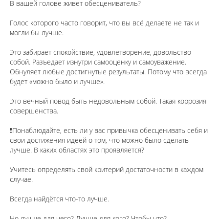
В вашей голове живет обесцениватель?
⠀
Голос которого часто говорит, что вы всё делаете не так и
могли бы лучше.
⠀
Это забирает спокойствие, удовлетворение, довольство
собой. Разъедает изнутри самооценку и самоуважение.
Обнуляет любые достигнутые результаты. Потому что всегда
будет «можно было и лучше».
⠀
Это вечный повод быть недовольным собой. Такая коррозия
совершенства.
⠀
❗️Понаблюдайте, есть ли у вас привычка обесценивать себя и
свои достижения идеей о том, что можно было сделать
лучше. В каких областях это проявляется?
⠀
Учитесь определять свой критерий достаточности в каждом
случае.
⠀
Всегда найдётся что-то лучше.
⠀
Но лучше для чего? Лучше для кого? Чтобы что?