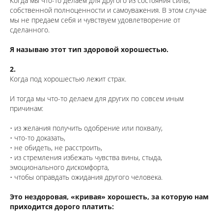
Когда мы что-то делаем для другого из состояния силы,
собственной полноценности и самоуважения. В этом случае
мы не предаем себя и чувствуем удовлетворение от
сделанного.
⠀
Я называю этот тип здоровой хорошестью.
⠀
2.
Когда под хорошестью лежит страх.
⠀
И тогда мы что-то делаем для других по совсем иным
причинам:
⠀
• из желания получить одобрение или похвалу,
• что-то доказать,
• не обидеть, не расстроить,
• из стремления избежать чувства вины, стыда,
эмоционального дискомфорта,
• чтобы оправдать ожидания другого человека.
⠀
Это нездоровая, «кривая» хорошесть, за которую нам
приходится дорого платить:
⠀