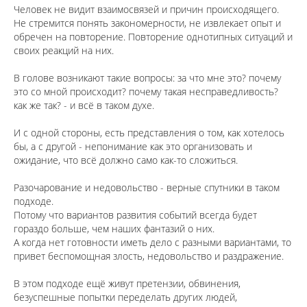
Человек не видит взаимосвязей и причин происходящего.
Не стремится понять закономерности, не извлекает опыт и
обречен на повторение. Повторение однотипных ситуаций и
своих реакций на них.
⠀
В голове возникают такие вопросы: за что мне это? почему
это со мной происходит? почему такая несправедливость?
как же так? - и всё в таком духе.
⠀
И с одной стороны, есть представления о том, как хотелось
бы, а с другой - непонимание как это организовать и
ожидание, что всё должно само как-то сложиться.
⠀
Разочарование и недовольство - верные спутники в таком
подходе.
Потому что вариантов развития событий всегда будет
гораздо больше, чем наших фантазий о них.
А когда нет готовности иметь дело с разными вариантами, то
привет беспомощная злость, недовольство и раздражение.
⠀
В этом подходе ещё живут претензии, обвинения,
безуспешные попытки переделать других людей,