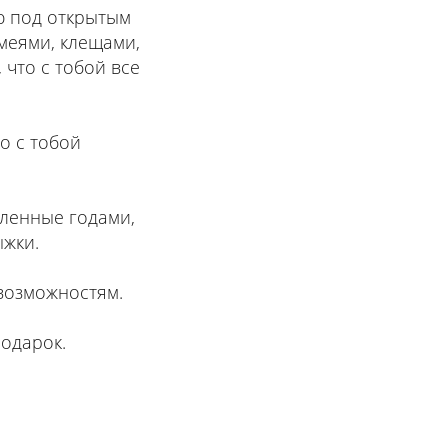
ю под открытым
змеями, клещами,
что с тобой все
о с тобой
пленные годами,
ыжки.
возможностям.
одарок.