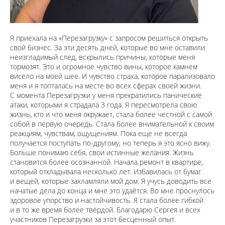
Я приехала на «Перезагрузку» с запросом решиться открыть
свой бизнес. За эти десять дней, которые во мне оставили
неизгладимый след, вскрылись причины, которые меня
тормозят. Это и огромное чувство вины, которое камнем
висело на моей шее. И чувство страха, которое парализовало
меня и я топталась на месте во всех сферах своей жизни.
С момента Перезагрузки у меня прекратились панические
атаки, которыми я страдала 3 года. Я пересмотрела свою
жизнь, кто и что меня окружает, стала более честной с самой
собой в первую очередь. Стала более внимательной к своим
реакциям, чувствам, ощущениям. Пока еще не всегда
получается поступать по-другому, но теперь я это ясно вижу.
Больше понимаю себя, свои истинные желания. Жизнь
становится более осознанной. Начала ремонт в квартире,
который откладывала несколько лет. Избавилась от бумаг
и вещей, которые захламляли мой дом. Я учусь доводить все
начатые дела до конца и мне это удаётся. Во мне проснулось
здоровое упорство и настойчивость. Я стала более гибкой
и в то же время более твёрдой. Благодарю Сергея и всех
участников Перезагрузки за этот бесценный опыт.